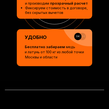
и производим
прозрачный расчет
Фиксируем стоимость в договоре,
без скрытых вычетов
УДОБНО
04
04
Бесплатно забираем
медь
и латунь от 100 кг из любой точки
Москвы и области