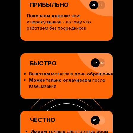
ПРИБЫЛЬНО
01
01
Покупаем дороже
чем
у перекупщиков - потому что
работаем без посредников
БЫСТРО
02
02
Вывозим
металла
в день обращения
Моментально оплачиваем
после
взвешивания
ЧЕСТНО
03
03
Имеем точные
электронные
весы