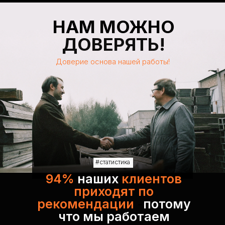
НАМ МОЖНО
ДОВЕРЯТЬ!
Доверие основа нашей работы!
#статистика
94%
наших
клиентов
приходят по
рекомендации
-
потому
что мы работаем